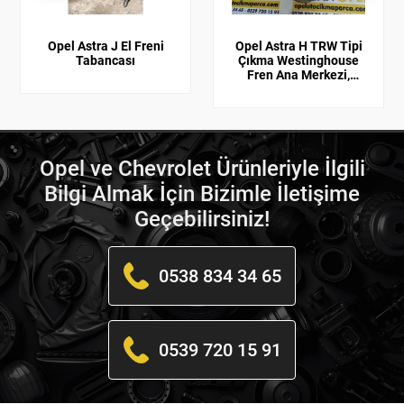
Opel Astra J El Freni
Opel Astra H TRW Tipi
Tabancası
Çıkma Westinghouse
Fren Ana Merkezi,
Vestenhaus 93189714
Opel ve Chevrolet Ürünleriyle İlgili
Bilgi Almak İçin Bizimle İletişime
Geçebilirsiniz!
0538 834 34 65
0539 720 15 91