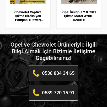
Chevrolet Captiva
Opel İnsignia 2.0 CDTI
Çıkma Direksiyon
Çıkma Motor A20DT,
Pompası (Power)
A20DTH
Kasnaklı
Opel ve Chevrolet Ürünleriyle İlgili
Bilgi Almak İçin Bizimle İletişime
Geçebilirsiniz!
0538 834 34 65
0539 720 15 91