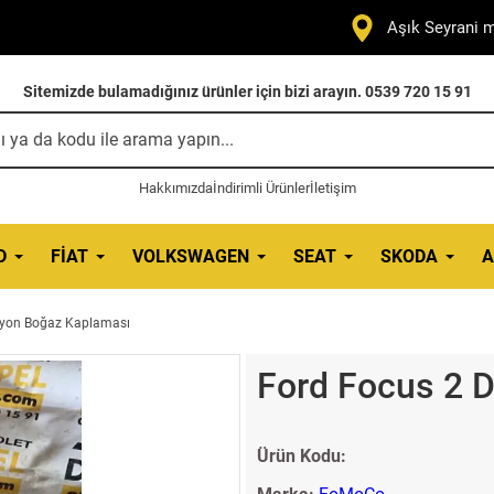
Aşık Seyrani m
Sitemizde bulamadığınız ürünler için bizi arayın. 0539 720 15 91
Hakkımızda
İndirimli Ürünler
İletişim
D
FIAT
VOLKSWAGEN
SEAT
SKODA
A
siyon Boğaz Kaplaması
Ford Focus 2 
Ürün Kodu: