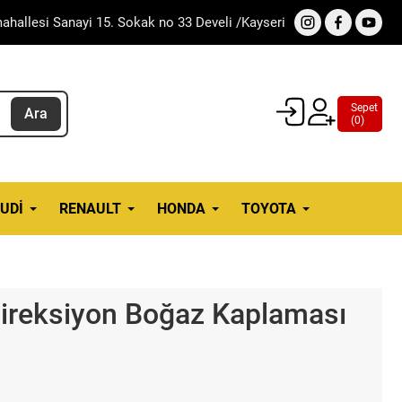
ahallesi Sanayi 15. Sokak no 33 Develi /Kayseri
Sepet
Ara
(
0
)
UDI
RENAULT
HONDA
TOYOTA
Direksiyon Boğaz Kaplaması