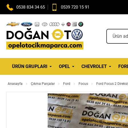
0538 834 34 65
0539 720 15 91
ÜRÜN GRUPLARI
OPEL
CHEVROLET
FOR
Anasayfa
Çıkma Parçalar
Ford
Focus
Ford Focus 2 Direk