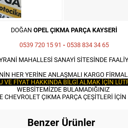
DOĞAN
OPEL ÇIKMA PARÇA KAYSERİ
0539 720 15 91
-
0538 834 34 65
YRANİ MAHALLESİ SANAYİ SİTESİNDE FAAL
NİN HER YERİNE ANLAŞMALI KARGO FİRMAL
VE FİYAT HAKKINDA BİLGİ ALMAK İÇİN LÜT
WEBSİTEMİZDE BULAMADIĞINIZ
 CHEVROLET ÇIKMA PARÇA ÇEŞİTLERİ İÇİN B
Benzer Ürünler