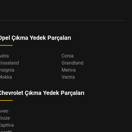
Opel Çıkma Yedek Parçaları
Astra
Corsa
Crossland
Grandland
nsignia
Meriva
Mokka
Vectra
Chevrolet Çıkma Yedek Parçaları
Aveo
Cruze
Captiva