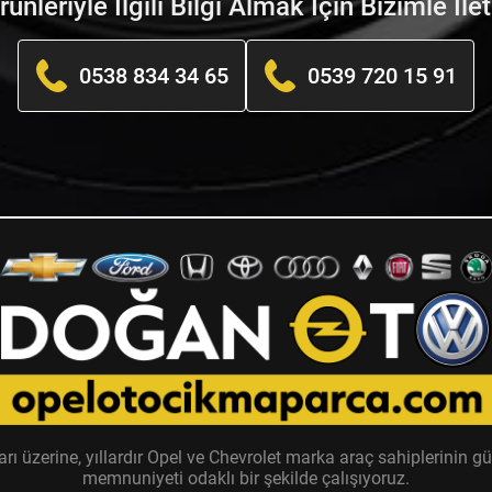
nleriyle İlgili Bilgi Almak İçin Bizimle İle
0538 834 34 65
0539 720 15 91
zerine, yıllardır Opel ve Chevrolet marka araç sahiplerinin güv
memnuniyeti odaklı bir şekilde çalışıyoruz.