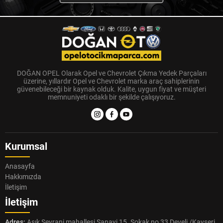
DOĞAN OPEL Olarak Opel ve Chevrolet Çıkma Yedek Parçaları
üzerine, yıllardır Opel ve Chevrolet marka araç sahiplerinin
güvenebileceği bir kaynak olduk. Kalite, uygun fiyat ve müşteri
memnuniyeti odaklı bir şekilde çalışıyoruz.
Kurumsal
Anasayfa
Hakkımızda
İletişim
İletişim
Adres:
Aşık Seyrani mahallesi Sanayi 15. Sokak no 33 Develi /Kayseri