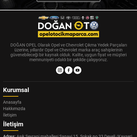
DOĞAN OPEL Olarak Opel ve Chevrolet Çıkma Yedek Parçaları
üzerine, yıllardır Opel ve Chevrolet marka araç sahiplerinin
güvenebileceği bir kaynak olduk. Kalite, uygun fiyat ve müşteri
memnuniyeti odaklı bir şekilde çalışıyoruz.
Kurumsal
Anasayfa
Hakkımızda
İletişim
İletişim
Adres:
Aşık Seyrani mahallesi Sanayi 15. Sokak no 33 Develi /Kayseri