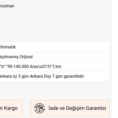
anzıman
Otomatik
Açılmamış Orijinal
{"tr":"90-140.000 Aras\u0131"} km
Ankara içi 3 gün Ankara Dışı 7 gün garantilidir.