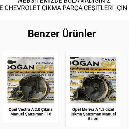
WEBSİTEMİZDE BULAMADIĞINIZ
 CHEVROLET ÇIKMA PARÇA ÇEŞİTLERİ İÇİN B
Benzer Ürünler
Opel Vectra A 2.0 Çıkma
Opel Meriva A 1.3 dizel
Manuel Şanzıman F16
Çıkma Şanzıman Manuel
5 ileri