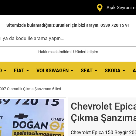
Aşık Seyrani m
Sitemizde bulamadığınız ürünler için bizi arayın. 0539 720 15 91
Hakkımızda
İndirimli Ürünler
İletişim
D
FIAT
VOLKSWAGEN
SEAT
SKODA
A
2007 Otomatik Çıkma Şanzıman 6 İleri
Chevrolet Epic
Çıkma Şanzıman
Chevrolet Epica 150 Beygir 20