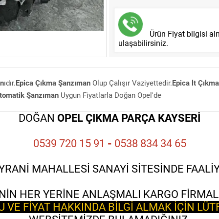
Ürün Fiyat bilgisi a
ulaşabilirsiniz.
an
ıdır.
Epica Çıkma Şanzıman
Olup Çalışır Vaziyettedir.
Epica lt Çık
tomatik Şanzıman
Uygun Fiyatlarla Doğan Opel'de
DOĞAN
OPEL ÇIKMA PARÇA KAYSERİ
0539 720 15 91
-
0538 834 34 65
YRANİ MAHALLESİ SANAYİ SİTESİNDE FAAL
NİN HER YERİNE ANLAŞMALI KARGO FİRMAL
VE FİYAT HAKKINDA BİLGİ ALMAK İÇİN LÜT