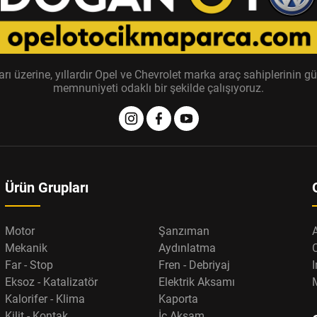
zerine, yıllardır Opel ve Chevrolet marka araç sahiplerinin güv
memnuniyeti odaklı bir şekilde çalışıyoruz.
Ürün Grupları
Motor
Şanzıman
Mekanik
Aydınlatma
Far - Stop
Fren - Debriyaj
I
Eksoz - Katalizatör
Elektrik Aksamı
Kalorifer - Klima
Kaporta
Kilit - Kontak
İç Aksam