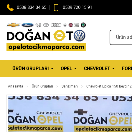
0538 834 34 65
0539 720 15 91
ÜRÜN GRUPLARI
OPEL
CHEVROLET
FOR
Anasayfa
Ürün Grupları
Şanzıman
Chevrolet Epica 150 Beygir 