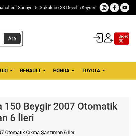
ahallesi Sanayi 15. Sokak no 33 Develi /Kayseri
Sepet
Ara
(
0
)
UDI
RENAULT
HONDA
TOYOTA
a 150 Beygir 2007 Otomatik
 6 İleri
07 Otomatik Çıkma Şanzıman 6 İleri