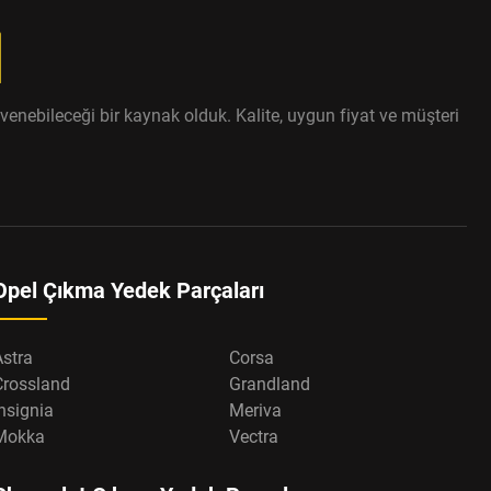
enebileceği bir kaynak olduk. Kalite, uygun fiyat ve müşteri
Opel Çıkma Yedek Parçaları
Astra
Corsa
Crossland
Grandland
nsignia
Meriva
Mokka
Vectra