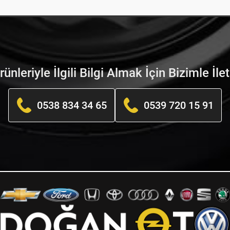
nleriyle İlgili Bilgi Almak İçin Bizimle İle
0538 834 34 65
0539 720 15 91