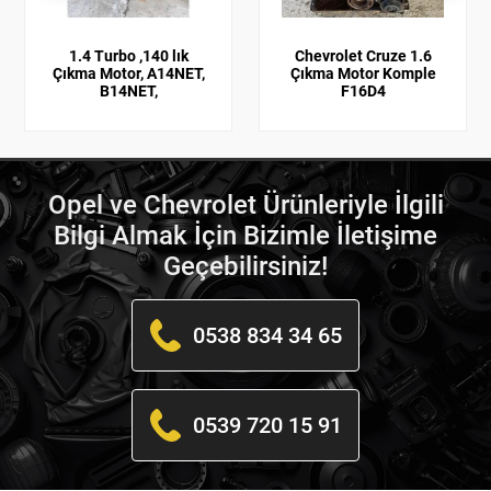
1.4 Turbo ,140 lık
Chevrolet Cruze 1.6
Çıkma Motor, A14NET,
Çıkma Motor Komple
B14NET,
F16D4
Opel ve Chevrolet Ürünleriyle İlgili
Bilgi Almak İçin Bizimle İletişime
Geçebilirsiniz!
0538 834 34 65
0539 720 15 91