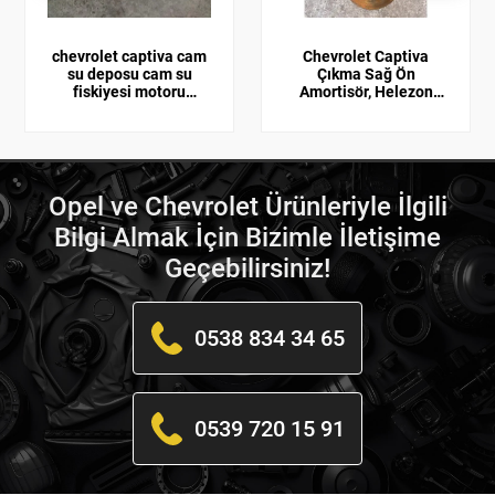
chevrolet captiva cam
Chevrolet Captiva
su deposu cam su
Çıkma Sağ Ön
fiskiyesi motoru
Amortisör, Helezon
96852171
Yayı GM
Opel ve Chevrolet Ürünleriyle İlgili
Bilgi Almak İçin Bizimle İletişime
Geçebilirsiniz!
0538 834 34 65
0539 720 15 91