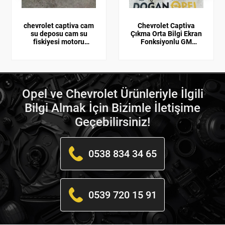
chevrolet captiva cam
Chevrolet Captiva
su deposu cam su
Çıkma Orta Bilgi Ekran
fiskiyesi motoru
Fonksiyonlu GM
96852171
95981821
Opel ve Chevrolet Ürünleriyle İlgili
Bilgi Almak İçin Bizimle İletişime
Geçebilirsiniz!
0538 834 34 65
0539 720 15 91