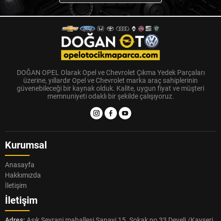
DOĞAN OPEL Olarak Opel ve Chevrolet Çıkma Yedek Parçaları
üzerine, yıllardır Opel ve Chevrolet marka araç sahiplerinin
güvenebileceği bir kaynak olduk. Kalite, uygun fiyat ve müşteri
memnuniyeti odaklı bir şekilde çalışıyoruz.
Kurumsal
Anasayfa
Hakkımızda
İletişim
İletişim
Adres:
Aşık Seyrani mahallesi Sanayi 15. Sokak no 33 Develi /Kayseri