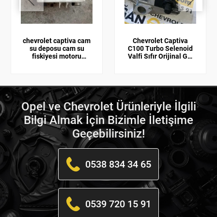
chevrolet captiva cam
Chevrolet Captiva
su deposu cam su
C100 Turbo Selenoid
fiskiyesi motoru
Valfi Sıfır Orijinal GM
96852171
25183540
Opel ve Chevrolet Ürünleriyle İlgili
Bilgi Almak İçin Bizimle İletişime
Geçebilirsiniz!
0538 834 34 65
0539 720 15 91