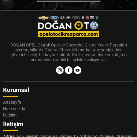
DOĞAN OPEL Olarak Opel ve Chevrolet Çıkma Yedek Parçaları
üzerine, yıllardır Opel ve Chevrolet marka araç sahiplerinin
güvenebileceği bir kaynak olduk. Kalite, uygun fiyat ve müşteri
memnuniyeti odaklı bir şekilde çalışıyoruz.
Kurumsal
Anasayfa
Hakkımızda
İletişim
İletişim
Adres:
Aşık Seyrani mahallesi Sanayi 15. Sokak no 33 Develi /Kayseri