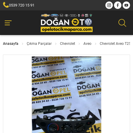
0539 720 15 91
Anasayfa
Çıkma Parçalar
Chevrolet
Aveo
Chevrolet Aveo T250