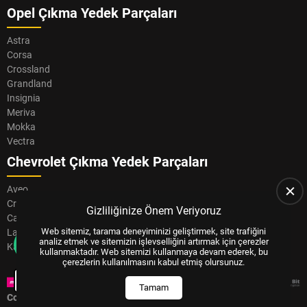
Opel Çıkma Yedek Parçaları
Astra
Corsa
Crossland
Grandland
Insignia
Meriva
Mokka
Vectra
Chevrolet Çıkma Yedek Parçaları
Aveo
Cruze
Gizliliğinize Önem Veriyoruz
Captiva
Web sitemiz, tarama deneyiminizi geliştirmek, site trafiğini
Lacetti
analiz etmek ve sitemizin işlevselliğini artırmak için çerezler
Kalos
kullanmaktadır. Web sitemizi kullanmaya devam ederek, bu
çerezlerin kullanılmasını kabul etmiş olursunuz.
Bizi Arayın
Tamam
Copyright © 2024, All Right Reserved
US YAZILIM