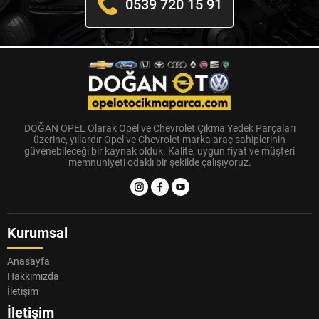
0539 720 15 91
DOĞAN OPEL Olarak Opel ve Chevrolet Çıkma Yedek Parçaları
üzerine, yıllardır Opel ve Chevrolet marka araç sahiplerinin
güvenebileceği bir kaynak olduk. Kalite, uygun fiyat ve müşteri
memnuniyeti odaklı bir şekilde çalışıyoruz.
Kurumsal
Anasayfa
Hakkımızda
İletişim
İletişim