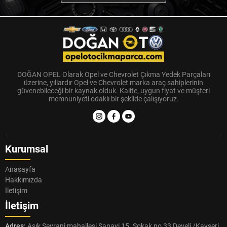
DOĞAN OPEL Olarak Opel ve Chevrolet Çıkma Yedek Parçaları
üzerine, yıllardır Opel ve Chevrolet marka araç sahiplerinin
güvenebileceği bir kaynak olduk. Kalite, uygun fiyat ve müşteri
memnuniyeti odaklı bir şekilde çalışıyoruz.
Kurumsal
Anasayfa
Hakkımızda
İletişim
İletişim
Adres:
Aşık Seyrani mahallesi Sanayi 15. Sokak no 33 Develi /Kayseri