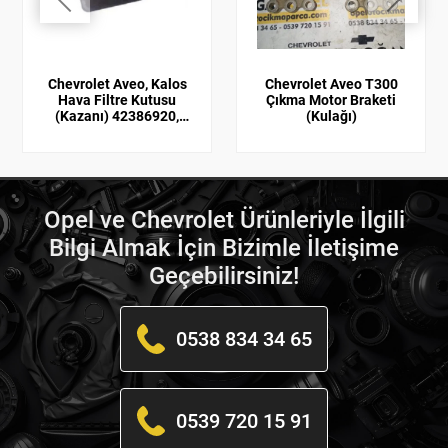
Chevrolet Aveo, Kalos
Chevrolet Aveo T300
Hava Filtre Kutusu
Çıkma Motor Braketi
(Kazanı) 42386920,
(Kulağı)
42386920
Opel ve Chevrolet Ürünleriyle İlgili
Bilgi Almak İçin Bizimle İletişime
Geçebilirsiniz!
0538 834 34 65
0539 720 15 91